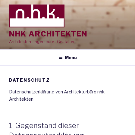
Zum
Inhalt
springen
NHK ARCHITEKTEN
Architekten . Ingenieure . Gestalter
Menü
DATENSCHUTZ
Datenschutzerklärung von Architekturbüro nhk
Architekten
1. Gegenstand dieser